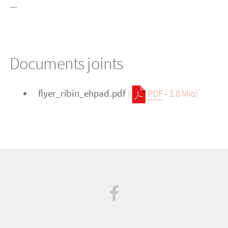
—
Documents joints
flyer_ribin_ehpad.pdf
(
PDF
-
1.8 Mio
)