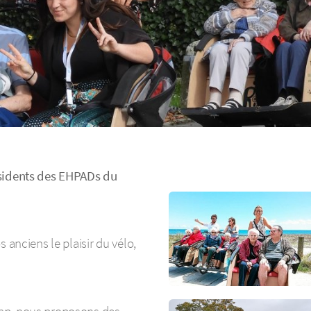
ésidents des EHPADs du
 anciens le plaisir du vélo,