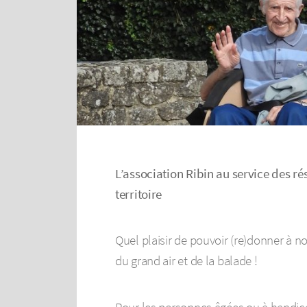
L’association Ribin au service des r
territoire
Quel plaisir de pouvoir (re)donner à nos
du grand air et de la balade !