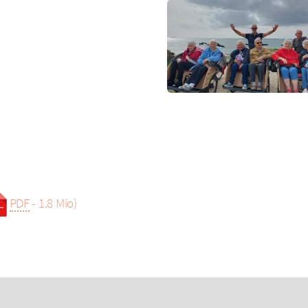
PDF
-
1.8 Mio
)