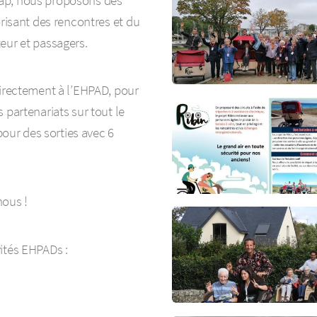
cap, nous proposons des
orisant des rencontres et du
eur et passagers.
directement à l’EHPAD, pour
 partenariats sur tout le
 pour des sorties avec 6
nous !
ités EHPADs :